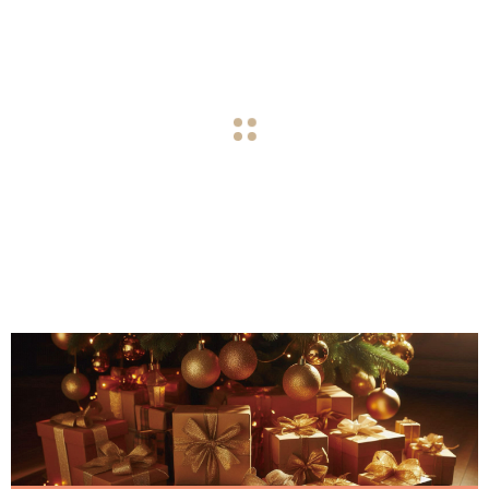
sentiment_satisfied_alt
謎題般
自由定
為自己
不必追
Smile
伴侶必
navigate_before
navigate_next
愛的語
義你的
停下
求完美
Maker
備話題
愛，有很
隨著生活
那個歡樂
聖誕節的
(圖片來
在發生性
多種語
的變化，
又溫暖的
腳步近
源: © Les
行為之前
言，情
節日，
來，6
聖誕
s 與羅
安全感
言，你是
我們的需
節日即將
了，街道
Arts Déco
談論保險
人節我
創造屬
個方式
樹! 5招
浮宮的
從保險
哪一種
求、興趣
到來，相
上閃爍的
ratifs / Chr
套是明智
呢？ 我們
和價值觀
信有很多
燈光與琳
istophe D
的做法，
們一起
於自己
打造一
打造專
親密對
套開始
總以為愛
也在改
人已經開
琅滿目的
ellière.) 2
但這並不
解開
的聖誕
個不被
屬聖誕
話 —
應該有特
變， 與其
始做準
裝飾品讓
024年10
容易。有
定的樣
沿用過去
備， 不管
人倍感節
月16日，
些人即便
節
干擾的
裝飾
展覽
子，但其
的模式，
是準備活
日氣息，
全球領先
已經有過
時光
「私生
實，每個
不如用自
動還是準
但這些裝
的親密健
豐富的性
人表達愛
己的方式
備禮物，
飾是否真
康品牌 S
行為，對
活：從
的方式都
重新詮釋
我們是否
正符合你
mile Make
保險套這
臥室到
不一樣。
聖誕的意
忽略了內
的個性風
rs，參與
個話題還
有些人喜
義。 下面
心那份需
格？今
了巴黎羅
是會感到
社群媒
歡大聲說
提供幾個
要休息與
年，不如
浮宮旗下
尷尬。千
體」
出「我愛
方法，可
自由的聲
為自己設
著名的裝
萬不要在
你」，有
以讓節日
音? 節日
計一個與
飾藝術博
即將進行
些人則是
變得更有
的美好，
眾不同的
物館（Mu
性行為之
默默守護
趣、更個
不只是分
聖誕節，
sée des A
前，因為