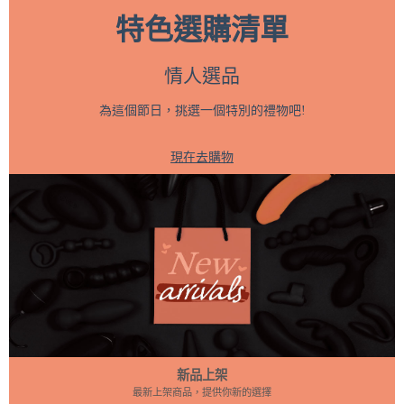
在你身
性化，還
享，更在
用雙手創
rts Décor
當人們陷
特色選購清單
邊，還有
能激發我
於留白。
造屬於自
atifs）舉
入一陣狂
些人用行
們對生活
在節日來
己的節日
辦的全新
熱時，他
動代替言
的熱情。
臨前，為
角落。
展覽「私
們可能會
語，讓愛
更重要的
自己設立
接下來，
生活：從
做出一些
情人選品
落實在生
是，它提
一個不被
讓我們一
臥室到社
事後後悔
活的細節
醒我們，
干擾的時
起探索幾
群媒
的事
為這個節日，挑選一個特別的禮物吧!
裡。不同
儀式感的
光。 這是
個簡單又
體」。此
情.......
的語言，
重點不在
一個與自
富創意的
次展覽為
你可以模
帶來不同
於形式，
己獨處的
DIY 聖誕
觀眾提供
擬一些情
的溫度，
而在於內
片刻， 不
裝飾靈
了一個從1
境作為與
現在去購物
而每一種
心的滿足
需要多長
感，讓你
8世紀到當
伴侶的對
愛都值得
與快樂。
時間，也
的家充滿
代，探索
答來做心
被珍惜。
1. 改變空
不必特定
個性化的
私密生活
理準備
心理學家
間佈置，
儀式，只
節日氛
及其演變
當他說: 這
蓋瑞·巧門
設計你的
要用心感
圍。1. 自
的旅程，
樣會很不
（Gary C
聖誕角落
受當下，
然元素裝
展現了從
舒服 保險
hapman）
傳統的聖
先滿足自
飾品 到戶
臥室到現
套有多種
提出了
誕樹雖然
己的心靈
外尋找靈
代社會討
不同的款
「愛的五
經典，但
需求，才
感，讓自
論的性健
式、形狀
種語
並不一定
能更有餘
然為你的
康與自我
和質地，
言」，這
適合每個
力去愛他
節日增添
護理的文
可以增加
五種方式
人或每個
人，並真
一抹溫暖
化轉
伴侶雙方
幫助我們
家庭。如
正享受美
的質感。
變。 展
的感覺，
更好地理
果空間有
好。 當
你可以撿
覽將持續
試試不同
解自己與
限或者想
我們將愛
拾樹枝或
至2025年
類型的保
新品上架
他人的
要更多的
與關懷全
乾燥的葉
3月底，S
險套，一
最新上架商品，提供你新的選擇
愛，也讓
創意，可
心投入給
子，稍加
mile Make
起找出最