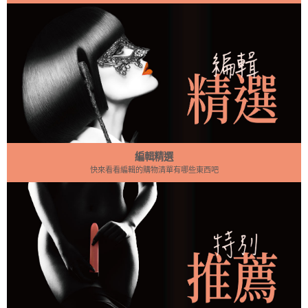
我們能夠
以試著用
家人和朋
創意，就
rs 的四款
適合彼此
自在地表
手邊的物
友，是否
能變成充
設計獨具
的保險
達與接收
品來佈置
也願意停
滿自然美
匠心的產
套。 當
愛的溫
一個獨特
下腳步把
感的裝飾
品：The B
他說: 這會
暖。 1.
的聖誕角
時間留一
品。例
illionaire
讓我無法
肯定的言
落。網路
點給自己?
如，用麻
(億萬富
開心 不
語(Words
上許多像
下面有6個
繩綁住樹
豪)、The
安全的性
of Affirmati
是書本、
方式，你
枝並掛在
Firefighter
行為會讓
on)：讓愛
椅子、箱
可以安排
牆上，再
(救火英
你未來永
被聽見 一
子疊成的
一個整天
用金色或
雄)、The
遠都開心
句「你對
聖誕樹、
的空閒，
銀色顏料
French Lo
不起來!!
我來說很
掛鉤串成
給自己片
稍作塗抹
ver (法式
當他說: 如
重要」，
一顆牆上
刻的平
及燈串纏
熱吻)
果我們彼
或是簡單
的聖誕
靜，這也
繞，為它
此相愛，
編輯精選
的「謝謝
樹、、
是
們增添一
快來看看編輯的購物清單有哪些東西吧
你」，就
點節日的
閃