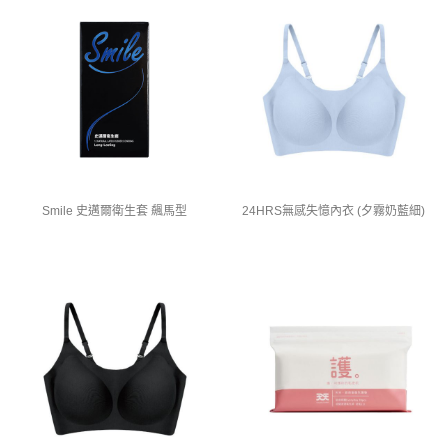
Smile 史邁爾衛生套 飆馬型
24HRS無感失憶內衣 (夕霧奶藍細)