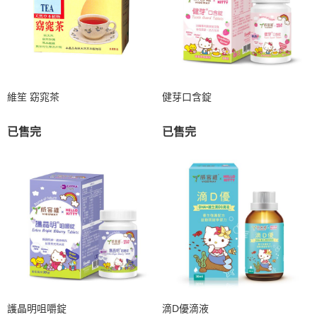
維笙 窈窕茶
健芽口含錠
已售完
已售完
護晶明咀嚼錠
滴D優滴液