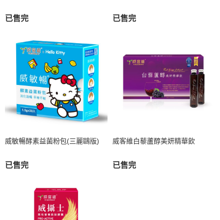
已售完
已售完
威敏暢酵素益菌粉包(三麗鷗版)
威客維白藜蘆醇美妍精華飲
已售完
已售完