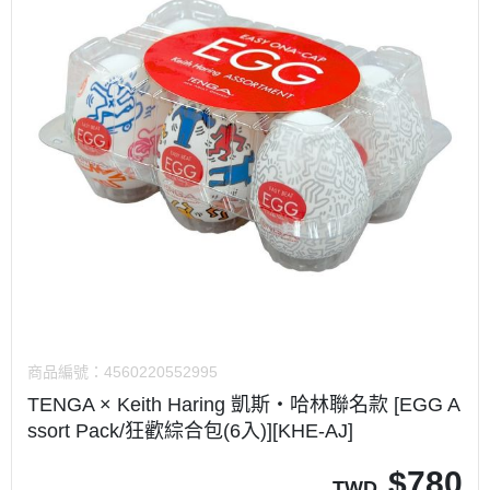
商品編號：
4560220552995
TENGA × Keith Haring 凱斯・哈林聯名款 [EGG A
ssort Pack/狂歡綜合包(6入)][KHE-AJ]
$
780
TWD