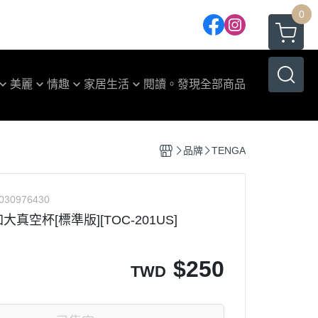
0
美麗
情趣
家居生活
閱讀。發現
全部商品
險套
餐食器具
滑液
家庭清潔
品牌
TENGA
NGA CUP系列
玩具公仔
NGA UNI 系列
030976430
NGA EGG 系列
加大真空杯[標準版][TOC-201US]
NGA POCKET 系列
ENGA 重複性系列
$
250
TWD
ENGA 震動器系列
NGA 配件