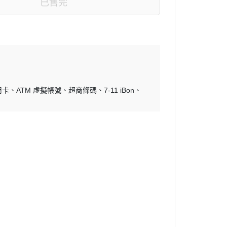
已售完
NGA iroha系列
ile Makers 情趣
oha INTIMATE CARE 依柔華
密護理系列
用卡
ATM 虛擬帳號
超商條碼
7-11 iBon