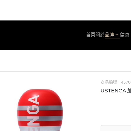
首頁
關於
品牌
健康
Smile 史邁爾
保健保養
貼身衣著
保
Stonker Donker 史通克
防疫抗菌
口腔護理
潤
Sport 史波特
個人衛生
TE
TENGA
TE
商品編號：
4570
iroha By TENGA
TE
USTENGA 
Protis 普麗斯
TE
Gong100 白淨空間
T
NOTORIOUS
T
Glasslock
TE