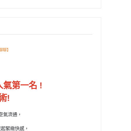
聊聊】
氣第一名 !
術!
空氣流通，
突起緊緻快感，