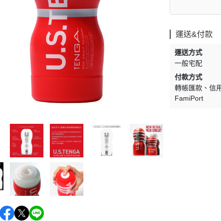
維笙
TE
VIGOWAY 威客維
Sm
運送&付款
FASHION FOR YES
ir
私
運送方式
JJ BAMBINO
一般宅配
振光玩具 Asiagoal
付款方式
Mega Ten
轉帳匯款
信
FamiPort
康匠