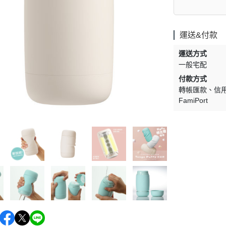
維笙
TE
VIGOWAY 威客維
Sm
運送&付款
FASHION FOR YES
ir
私
運送方式
JJ BAMBINO
一般宅配
振光玩具 Asiagoal
付款方式
Mega Ten
轉帳匯款
信
FamiPort
康匠