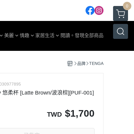
0
美麗
情趣
家居生活
閱讀。發現
全部商品
險套
餐食器具
滑液
家庭清潔
品牌
TENGA
NGA CUP系列
玩具公仔
NGA UNI 系列
030977895
NGA EGG 系列
y 悠柔杯 [Latte Brown/波浪棕][PUF-001]
NGA POCKET 系列
ENGA 重複性系列
$
1,700
TWD
ENGA 震動器系列
NGA 配件