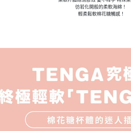
彷若化開般的柔軟海綿！
輕柔鬆軟棉花糖觸感！