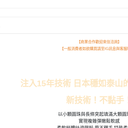
情
【商業合作歡迎來信洽詢】
【一般消費者如欲購買請至IG訊息與客服
注入15年技術 日本穩如泰山的
新技術！不黏手
以小顆圓珠與長條突起填滿大顆圓
實現複雜彈嫩鬆軟感
柔軟杯體絲滑膠殼 愛不釋手 特殊