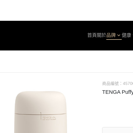
首頁
關於
品牌
健康
Smile 史邁爾
保健保養
貼身衣著
保
Stonker Donker 史通克
防疫抗菌
口腔護理
潤
Sport 史波特
個人衛生
TE
TENGA
TE
商品編號：
4570
iroha By TENGA
TE
TENGA Puff
Protis 普麗斯
TE
Gong100 白淨空間
T
NOTORIOUS
T
Glasslock
TE