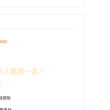
聊聊】
人氣第一名 !
！
珠間隙
柔軟素材