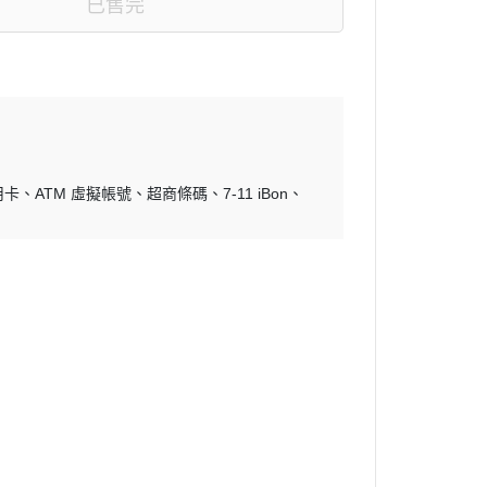
已售完
NGA iroha系列
ile Makers 情趣
oha INTIMATE CARE 依柔華
密護理系列
用卡
ATM 虛擬帳號
超商條碼
7-11 iBon