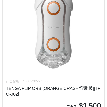
商品編號：
4560220557433
TENGA FLIP ORB [ORANGE CRASH/奔馳橙][TF
O-002]
$
1,500
TWD