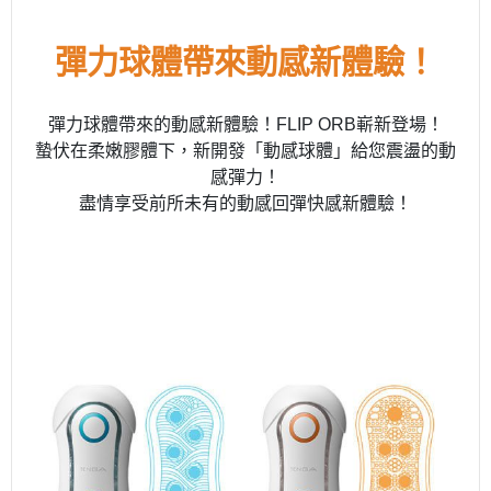
彈力球體帶來動感新體驗！
彈力球體帶來的動感新體驗！FLIP ORB嶄新登場！
蟄伏在柔嫩膠體下，新開發「動感球體」給您震盪的動
感彈力！
盡情享受前所未有的動感回彈快感新體驗！